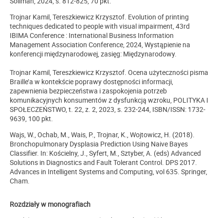
Soliman, 2024, s. 812-825, 70 pkt.
Trojnar Kamil, Tereszkiewicz Krzysztof. Evolution of printing
techniques dedicated to people with visual impairment, 43rd
IBIMA Conference : International Business Information
Management Association Conference, 2024, Wystąpienie na
konferencji międzynarodowej, zasięg: Międzynarodowy.
Trojnar Kamil, Tereszkiewicz Krzysztof. Ocena użyteczności pisma
Braille’a w kontekście poprawy dostępności informacji,
zapewnienia bezpieczeństwa i zaspokojenia potrzeb
komunikacyjnych konsumentów z dysfunkcją wzroku, POLITYKA I
SPOŁECZEŃSTWO,
t. 22, z. 2, 2023,
s. 232-244,
ISBN/ISSN: 1732-
9639,
100 pkt.
Wajs, W., Ochab, M., Wais, P., Trojnar, K., Wojtowicz, H. (2018).
Bronchopulmonary Dysplasia Prediction Using Naive Bayes
Classifier. In: Kościelny, J., Syfert, M., Sztyber, A. (eds) Advanced
Solutions in Diagnostics and Fault Tolerant Control. DPS 2017.
Advances in Intelligent Systems and Computing, vol 635. Springer,
Cham.
Rozdziały w monografiach