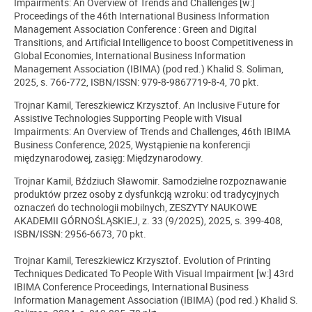
Impairments: An Overview of Trends and Challenges
[w:]
Proceedings of the 46th International Business Information
Management Association Conference : Green and Digital
Transitions, and Artificial Intelligence to boost Competitiveness in
Global Economies, International Business Information
Management Association (IBIMA) (pod red.) Khalid S. Soliman,
2025, s. 766-772, ISBN/ISSN: 979-8-9867719-8-4,
70 pkt.
Trojnar Kamil, Tereszkiewicz Krzysztof.
An Inclusive Future for
Assistive Technologies Supporting People with Visual
Impairments: An Overview of Trends and Challenges, 46th IBIMA
Business Conference, 2025, Wystąpienie na konferencji
międzynarodowej, zasięg: Międzynarodowy.
Trojnar Kamil, Bździuch Sławomir. Samodzielne rozpoznawanie
produktów przez osoby z dysfunkcją wzroku: od tradycyjnych
oznaczeń do technologii mobilnych, ZESZYTY NAUKOWE
AKADEMII GÓRNOŚLĄSKIEJ, z. 33 (9/2025), 2025, s. 399-408,
ISBN/ISSN: 2956-6673, 70 pkt.
Trojnar Kamil, Tereszkiewicz Krzysztof. Evolution of Printing
Techniques Dedicated To People With Visual Impairment [w:] 43rd
IBIMA Conference Proceedings, International Business
Information Management Association (IBIMA) (pod red.) Khalid S.