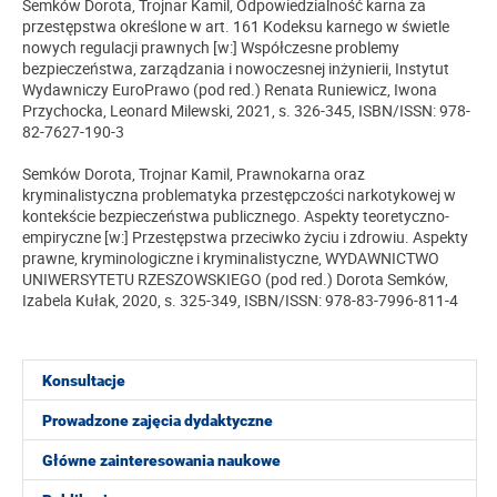
Semków Dorota, Trojnar Kamil,
Odpowiedzialność karna za
przestępstwa określone w art. 161 Kodeksu karnego w świetle
nowych regulacji prawnych
[w:] Współczesne problemy
bezpieczeństwa, zarządzania i nowoczesnej inżynierii, Instytut
Wydawniczy EuroPrawo (pod red.) Renata Runiewicz, Iwona
Przychocka, Leonard Milewski, 2021, s. 326-345, ISBN/ISSN: 978-
82-7627-190-3
Semków Dorota, Trojnar Kamil,
Prawnokarna oraz
kryminalistyczna problematyka przestępczości narkotykowej w
kontekście bezpieczeństwa publicznego. Aspekty teoretyczno-
empiryczne
[w:] Przestępstwa przeciwko życiu i zdrowiu. Aspekty
prawne, kryminologiczne i kryminalistyczne, WYDAWNICTWO
UNIWERSYTETU RZESZOWSKIEGO (pod red.) Dorota Semków,
Izabela Kułak, 2020, s. 325-349, ISBN/ISSN: 978-83-7996-811-4
Konsultacje
Prowadzone zajęcia dydaktyczne
Główne zainteresowania naukowe